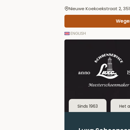
Doorgaan
Nieuwe Koekoekstraat 2, 351
naar
inhoud
Wegen
ENGLISH
Sinds 1963
Het 