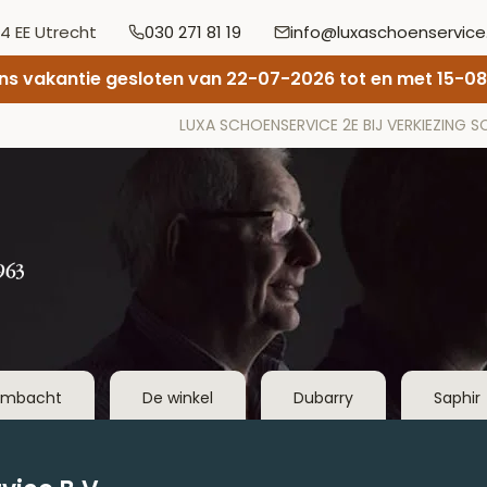
4 EE Utrecht
030 271 81 19
info@luxaschoenservice.
s vakantie gesloten van 22-07-2026 tot en met 15-0
LUXA SCHOENSERVICE 2E BIJ VERKIEZING 
ambacht
De winkel
Dubarry
Saphir