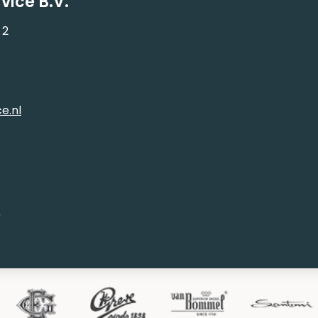
vice B.V.
 2
e.nl
0